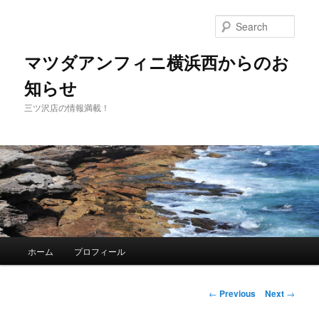
Sear
マツダアンフィニ横浜西からのお
知らせ
三ツ沢店の情報満載！
Main
ホーム
プロフィール
Skip
menu
to
Post
←
Previous
Next
→
navigation
primary