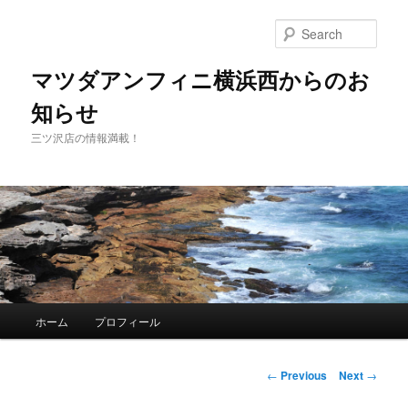
Sear
マツダアンフィニ横浜西からのお
知らせ
三ツ沢店の情報満載！
Main
ホーム
プロフィール
Skip
menu
to
Post
←
Previous
Next
→
navigation
primary