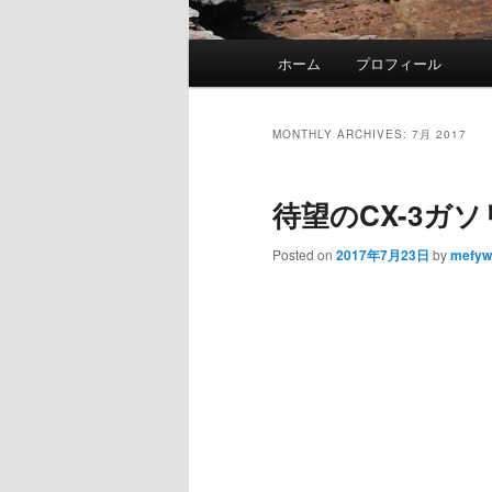
Main
ホーム
プロフィール
Skip
Skip
menu
to
to
MONTHLY ARCHIVES:
7月 2017
primary
secondary
待望のCX-3ガ
content
content
Posted on
2017年7月23日
by
mefyw