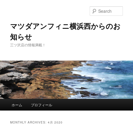
Sear
マツダアンフィニ横浜西からのお
知らせ
三ツ沢店の情報満載！
Main
ホーム
プロフィール
Skip
Skip
menu
to
to
MONTHLY ARCHIVES:
4月 2020
primary
secondary