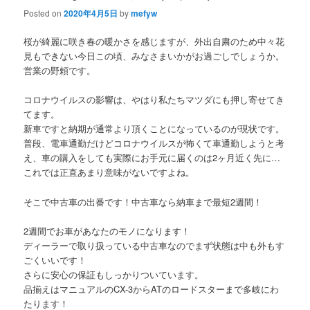
Posted on
2020年4月5日
by
mefyw
桜が綺麗に咲き春の暖かさを感じますが、外出自粛のため中々花
見もできない今日この頃、みなさまいかがお過ごしでしょうか。
営業の野頼です。
コロナウイルスの影響は、やはり私たちマツダにも押し寄せてき
てます。
新車ですと納期が通常より頂くことになっているのが現状です。
普段、電車通勤だけどコロナウイルスが怖くて車通勤しようと考
え、車の購入をしても実際にお手元に届くのは2ヶ月近く先に…
これでは正直あまり意味がないですよね。
そこで中古車の出番です！中古車なら納車まで最短2週間！
2週間でお車があなたのモノになります！
ディーラーで取り扱っている中古車なのでまず状態は中も外もす
ごくいいです！
さらに安心の保証もしっかりついています。
品揃えはマニュアルのCX-3からATのロードスターまで多岐にわ
たります！