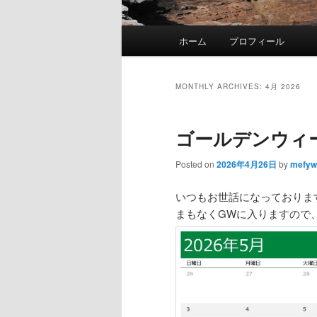
Main
ホーム
プロフィール
Skip
Skip
menu
to
to
MONTHLY ARCHIVES:
4月 2026
primary
secondary
ゴールデンウィ
content
content
Posted on
2026年4月26日
by
mefyw
いつもお世話になっておりま
まもなくGWに入りますので