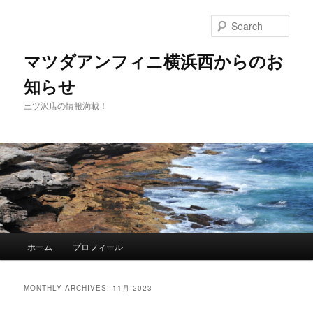
Sear
マツダアンフィニ横浜西からのお
知らせ
三ツ沢店の情報満載！
Main
ホーム
プロフィール
Skip
Skip
menu
to
to
MONTHLY ARCHIVES:
11月 2023
primary
secondary