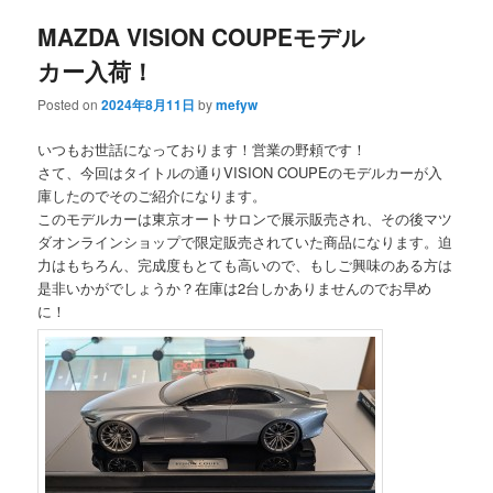
MAZDA VISION COUPEモデル
content
content
カー入荷！
Posted on
2024年8月11日
by
mefyw
いつもお世話になっております！営業の野頼です！
さて、今回はタイトルの通りVISION COUPEのモデルカーが入
庫したのでそのご紹介になります。
このモデルカーは東京オートサロンで展示販売され、その後マツ
ダオンラインショップで限定販売されていた商品になります。迫
力はもちろん、完成度もとても高いので、もしご興味のある方は
是非いかがでしょうか？在庫は2台しかありませんのでお早め
に！