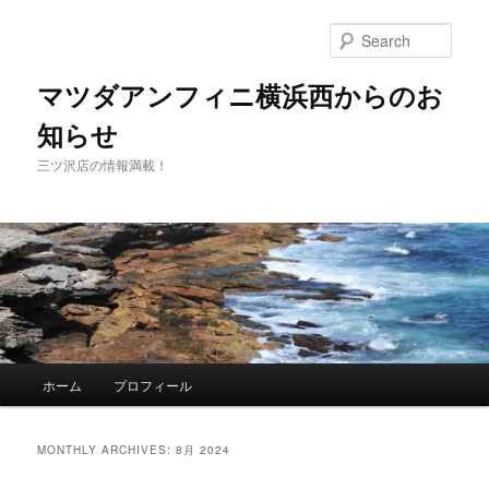
Sear
マツダアンフィニ横浜西からのお
知らせ
三ツ沢店の情報満載！
Main
ホーム
プロフィール
Skip
Skip
menu
to
to
MONTHLY ARCHIVES:
8月 2024
primary
secondary