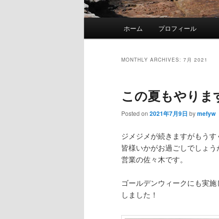
Main
ホーム
プロフィール
Skip
Skip
menu
to
to
MONTHLY ARCHIVES:
7月 2021
primary
secondary
この夏もやりま
content
content
Posted on
2021年7月9日
by
mefyw
ジメジメが続きますがもうす
皆様いかがお過ごしでしょう
営業の佐々木です。
ゴールデンウィークにも実施
しました！