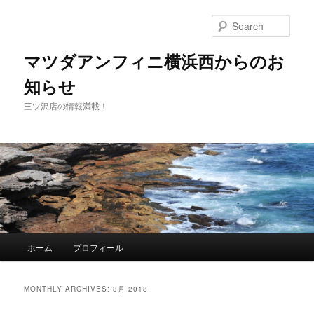
Sear
マツダアンフィニ横浜西からのお
知らせ
三ツ沢店の情報満載！
Main
ホーム
プロフィール
Skip
Skip
menu
to
to
MONTHLY ARCHIVES:
3月 2018
primary
secondary