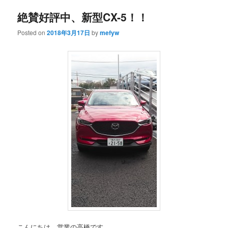
絶賛好評中、新型CX-5！！
content
content
Posted on
2018年3月17日
by
mefyw
こんにちは、営業の高橋です。