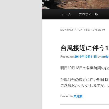
Main
ホーム
プロフィール
Skip
Skip
menu
to
to
MONTHLY ARCHIVES:
10月 2019
primary
secondary
台風接近に伴う1
content
content
Posted on
2019年10月11日
by
mefy
明日10月12日の営業時間の
台風19号の接近に伴い明日1
ご迷惑おかけいたしますが、
Posted in
未分類