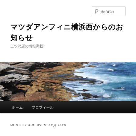
Sear
マツダアンフィニ横浜西からのお
知らせ
三ツ沢店の情報満載！
Main
ホーム
プロフィール
Skip
Skip
menu
to
to
MONTHLY ARCHIVES:
12月 2020
primary
secondary